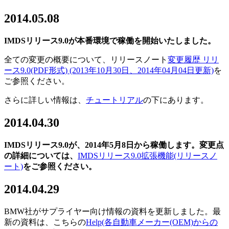
2014
.05.08
IMDSリリース9.0が本番環境で稼働を開始いたしました。
全ての変更の概要について、リリースノート
変更履歴 リリ
ース9.0(PDF形式) (2013年10月30日、2014年04月04日更新)
を
ご参照ください。
さらに詳しい情報は、
チュートリアル
の下にあります。
2014.04.30
IMDS
リリース
9.0
が、
2014
年
5
月
8
日から稼働します。
変更点
の詳細については、
IMDSリリース9.0拡張機能(リリースノ
ート)
をご参照ください。
2014.04.29
BMW社がサプライヤー向け情報の資料を更新しました。最
新の資料は、こちらの
Help
(各自動車メーカー(OEM)からの