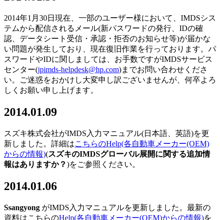
2014年1月30日現在、一部のユーザー様において、IMDSシス
テムから配信されるメール(新パスワードの発行、IDの確
認、データシート受信・承認・拒否のお知らせ等)が届かな
い問題が発生しており、現在復旧作業を行っております。パ
スワードやIDに関しましては、お手数ですがIMDSサービス
センター(
jpimds-helpdesk@hp.com
)までお問い合わせくださ
い。ご迷惑をおかけし大変申し訳ございませんが、何卒よろ
しくお願い申し上げます。
2014.01.09
スズキ株式会社がIMDS入力マニュアル(日本語、英語)を更
新しました。詳細は
こちらのHelp(各自動車メーカー(OEM)
からの情報)
(
スズキの
IMDS
グローバル展開に関する追加情
報はありますか？
)をご参照ください。
2014.01.06
Ssangyong
がIMDS入力マニュアルを更新しました。最新の
資料はこちらの
Help(各自動車メーカー(OEM)からの情報)
を