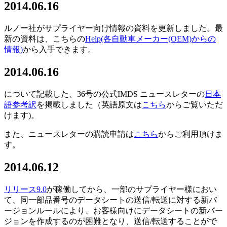
2014.06.16
ルノー社がサプライヤー向け情報の資料を更新しました。最
新の資料は、こちらの
Help
(各自動車メーカー(OEM)からの
情報)
から入手できます。
2014.06.16
について記載した、36号の公式IMDS ニュースレターの
日本
語参考訳
を掲載しました（英語原文は
こちら
からご覧いただ
けます)。
また、ニュースレターの購読申請は
こちら
からご利用頂けま
す。
2014.06.12
リリース9.0
が稼働してから、一部のサプライヤー様におい
て、同一部品番号のデータシートの送信/転送に対する新バ
ージョンルールにより、お客様向けにデータシートの新バー
ジョンを作成するのが困難となり、送信/転送することがで