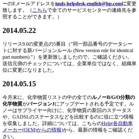
ーのEメールアドレスを
imds-helpdesk-english@hp.com
に
変更
致します。（
こちら
で全てのサービスセンターの連絡先を参
照することができます。）
2014.05.22
リリース9.0の変更点の5番目（"同一部品番号のデータシー
トに対する新バージョンルール (New version rule for identical
part numbers) "）を更新致しましたので、ご確認ください。
送信元側のチェックについては、企業単位ではなく、組織単
位に変更になりました。
2014.05.15
今月末に、化学物質リストの中の全ての
ルノー
B/G/O分類の
化学物質
が
バージョン
J
にアップデートされる予定です。ル
ノーはサプライヤー向けに、化学物質の新旧のステータス
や、GADSLのステータスなどを比較するのに役に立つ情報
を収集しました。詳細については、こちらの
Help
(各自動車
メーカー(OEM)からの情報)
から、最新の情報をご確認くだ
さい。