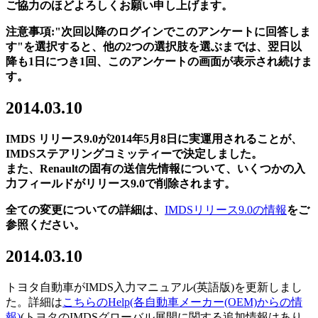
ご協力のほどよろしくお願い申し上げます。
注意事項
:"
次回以降のログインでこのアンケートに回答しま
す
"
を選択すると、他の
2
つの選択肢を選ぶまでは、翌日以
降も
1
日につき
1
回、このアンケートの画面が表示され続けま
す。
2014.03.10
IMDS
リリース
9.0
が
2014
年
5
月
8
日に実運用されることが、
IMDS
ステアリングコミッティーで決定しました。
また、
Renault
の固有の送信先情報について、いくつかの入
力フィールドがリリース
9.0
で削除されます。
全ての変更についての詳細は、
IMDSリリース9.0の情報
をご
参照ください。
2014.03.10
トヨタ自動車がIMDS入力マニュアル(英語版)を更新しまし
た。詳細は
こちらのHelp(各自動車メーカー(OEM)からの情
報)
(トヨタのIMDSグローバル展開に関する追加情報はあり