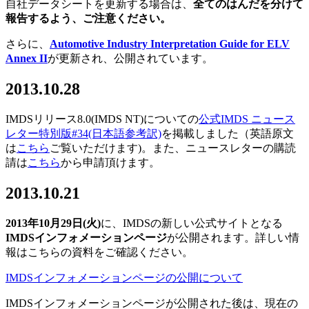
自社データシートを更新する場合は、
全てのはんだを分けて
報告するよう、ご注意ください。
さらに、
Automotive Industry Interpretation Guide for ELV
Annex II
が更新され、公開されています。
2013.10.28
IMDSリリース8.0(IMDS NT)についての
公式IMDS ニュース
レター特別版#34(日本語参考訳)
を掲載しました（英語原文
は
こちら
ご覧いただけます)。また、ニュースレターの購読
請は
こちら
から申請頂けます。
2013.10.21
2013年10月29日(火)
に、IMDSの新しい公式サイトとなる
IMDSインフォメーションページ
が公開されます。詳しい情
報はこちらの資料をご確認ください。
IMDSインフォメーションページの公開について
IMDSインフォメーションページが公開された後は、現在の