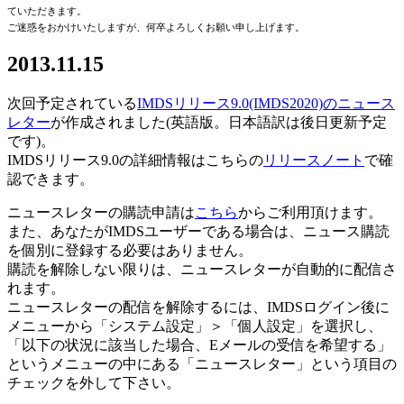
ていただきます。
ご迷惑をおかけいたしますが、何卒よろしくお願い申し上げます。
2013.11.15
次回予定されている
IMDSリリース9.0(IMDS2020)のニュース
レター
が作成されました(英語版。日本語訳は後日更新予定
です)。
IMDSリリース9.0の詳細情報はこちらの
リリースノート
で確
認できます。
ニュースレターの購読申請は
こちら
からご利用頂けます。
また、あなたがIMDSユーザーである場合は、ニュース購読
を個別に登録する必要はありません。
購読を解除しない限りは、ニュースレターが自動的に配信さ
れます。
ニュースレターの配信を解除するには、IMDSログイン後に
メニューから「システム設定」＞「個人設定」を選択し、
「以下の状況に該当した場合、Eメールの受信を希望する」
というメニューの中にある「ニュースレター」という項目の
チェックを外して下さい。