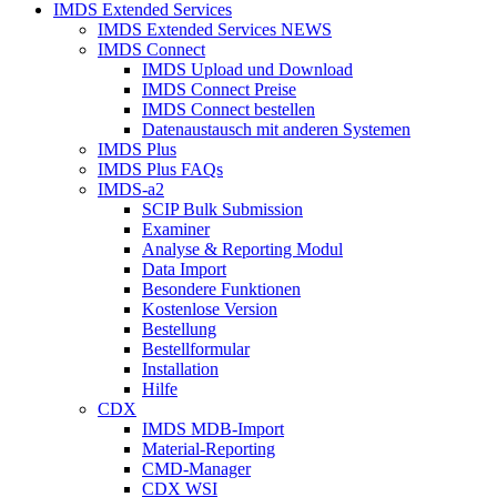
IMDS Extended Services
IMDS Extended Services NEWS
IMDS Connect
IMDS Upload und Download
IMDS Connect Preise
IMDS Connect bestellen
Datenaustausch mit anderen Systemen
IMDS Plus
IMDS Plus FAQs
IMDS-a2
SCIP Bulk Submission
Examiner
Analyse & Reporting Modul
Data Import
Besondere Funktionen
Kostenlose Version
Bestellung
Bestellformular
Installation
Hilfe
CDX
IMDS MDB-Import
Material-Reporting
CMD-Manager
CDX WSI