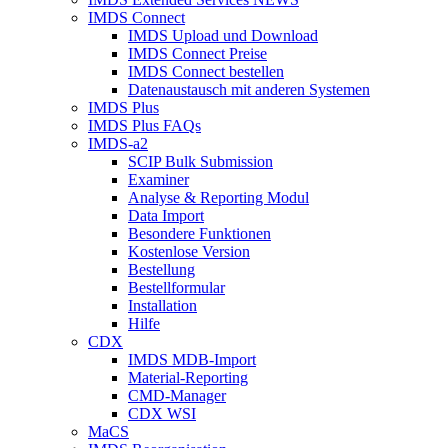
IMDS Connect
IMDS Upload und Download
IMDS Connect Preise
IMDS Connect bestellen
Datenaustausch mit anderen Systemen
IMDS Plus
IMDS Plus FAQs
IMDS-a2
SCIP Bulk Submission
Examiner
Analyse & Reporting Modul
Data Import
Besondere Funktionen
Kostenlose Version
Bestellung
Bestellformular
Installation
Hilfe
CDX
IMDS MDB-Import
Material-Reporting
CMD-Manager
CDX WSI
MaCS