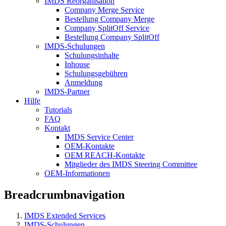
IMDS Reorganisation
Company Merge Service
Bestellung Company Merge
Company SplitOff Service
Bestellung Company SplitOff
IMDS-Schulungen
Schulungsinhalte
Inhouse
Schulungsgebühren
Anmeldung
IMDS-Partner
Hilfe
Tutorials
FAQ
Kontakt
IMDS Service Center
OEM-Kontakte
OEM REACH-Kontakte
Mitglieder des IMDS Steering Committee
OEM-Informationen
Breadcrumbnavigation
IMDS Extended Services
IMDS-Schulungen