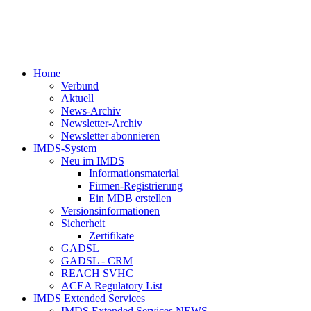
Home
Verbund
Aktuell
News-Archiv
Newsletter-Archiv
Newsletter abonnieren
IMDS-System
Neu im IMDS
Informationsmaterial
Firmen-Registrierung
Ein MDB erstellen
Versionsinformationen
Sicherheit
Zertifikate
GADSL
GADSL - CRM
REACH SVHC
ACEA Regulatory List
IMDS Extended Services
IMDS Extended Services NEWS