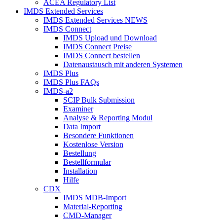
ACEA Regulatory List
IMDS Extended Services
IMDS Extended Services NEWS
IMDS Connect
IMDS Upload und Download
IMDS Connect Preise
IMDS Connect bestellen
Datenaustausch mit anderen Systemen
IMDS Plus
IMDS Plus FAQs
IMDS-a2
SCIP Bulk Submission
Examiner
Analyse & Reporting Modul
Data Import
Besondere Funktionen
Kostenlose Version
Bestellung
Bestellformular
Installation
Hilfe
CDX
IMDS MDB-Import
Material-Reporting
CMD-Manager