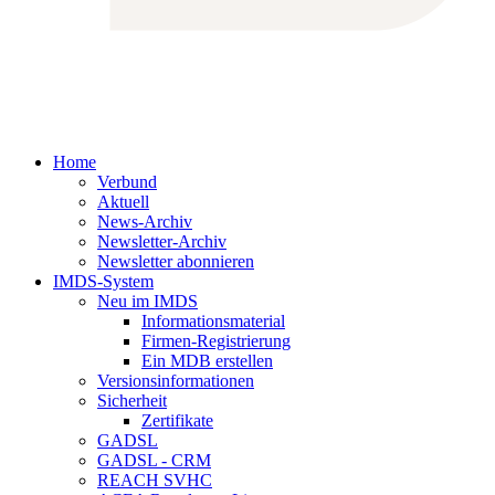
Home
Verbund
Aktuell
News-Archiv
Newsletter-Archiv
Newsletter abonnieren
IMDS-System
Neu im IMDS
Informationsmaterial
Firmen-Registrierung
Ein MDB erstellen
Versionsinformationen
Sicherheit
Zertifikate
GADSL
GADSL - CRM
REACH SVHC