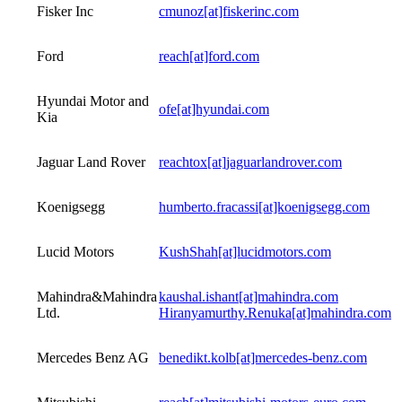
Fisker Inc
cmunoz[at]fiskerinc.com
Ford
reach[at]ford.com
Hyundai Motor and
ofe[at]hyundai.com
Kia
Jaguar Land Rover
reachtox[at]jaguarlandrover.com
Koenigsegg
humberto.fracassi[at]koenigsegg.com
Lucid Motors
KushShah[at]lucidmotors.com
Mahindra&Mahindra
kaushal.ishant[at]mahindra.com
Ltd.
Hiranyamurthy.Renuka[at]mahindra.com
Mercedes Benz AG
benedikt.kolb[at]mercedes-benz.com