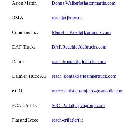
Aston Martin
Donna.Walker[at]astonmartin.com
BMW
reach[at]bmw.de
Cummins Inc.
Manish.J.Patel[at]cummins.com
DAF Trucks
DAF.Reach[at]daftrucks.com
Daimler
reach-kontakt[at]daimler.com
Daimler Truck AG
reach_kontakt[at]daimlertruck.com
e.GO
marco.christiansen[at]e-go-mobile.com
FCA US LLC
SoC_Portal[at]fcagroup.com
Fiat and Iveco
reach-crf[at]crf.it