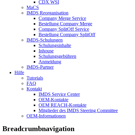
CDX WSI
MaCS
IMDS Reorganisation
Company Merge Service
Bestellung Company Merge
Company SplitOff Service
Bestellung Company SplitOff
IMDS-Schulungen
Schulungsinhalte
Inhouse
Schulungsgebühren
Anmeldung
IMDS-Partner
Hilfe
Tutorials
FAQ
Kontakt
IMDS Service Center
OEM-Kontakte
OEM REACH-Kontakte
Mitglieder des IMDS Steering Committee
OEM-Informationen
Breadcrumbnavigation