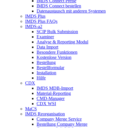
IMDS Connect Preise
IMDS Connect bestellen
Datenaustausch mit anderen Systemen
IMDS Plus
IMDS Plus FAQs
IMDS-a2
SCIP Bulk Submission
Examiner
Analyse & Reporting Modul
Data Import
Besondere Funktionen
Kostenlose Version
Bestellung
Bestellformular
Installation
Hilfe
CDX
IMDS MDB-Import
Material-Reporting
CMD-Manager
CDX WSI
MaCS
IMDS Reorganisation
Company Merge Service
Bestellung Company Merge