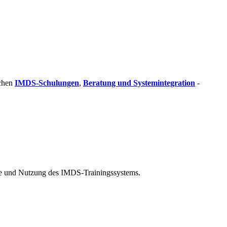
ichen
IMDS-Schulungen
,
Beratung und Systemintegration
-
te und Nutzung des IMDS-Trainingssystems.