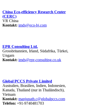
China Eco-efficiency Research Center
(CERC)
VR China
Kontakt:
imds@eco-bj.com
EPR Consulting Ltd.
Grossbritannien, Irland, Südafrika, Türkei,
Ungarn
Kontakt:
imds@epr-consulting.co.uk
Global PCCS Private Limited
Australien, Brasilien, Indien, Indonesien,
Kanada, Thailand (nur in Thailändisch),
Vietnam
Kontakt:
manjunath.c@globalpccs.com
Telefon:
+91-9740481703