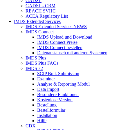
GADSL
GADSL - CRM
REACH SVHC
ACEA Regulatory List
IMDS Extended Services
IMDS Extended Services NEWS
IMDS Connect
IMDS Upload und Download
IMDS Connect Preise
IMDS Connect bestellen
Datenaustausch mit anderen Systemen
IMDS Plus
IMDS Plus FAQs
IMDS-a2
SCIP Bulk Submission
Examiner
Analyse & Reporting Modul
Data Import
Besondere Funktionen
Kostenlose Version
Bestellung
Bestellformular
Installation
Hilfe
CDX