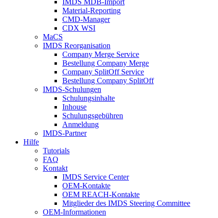
IMDS MDB-Import
Material-Reporting
CMD-Manager
CDX WSI
MaCS
IMDS Reorganisation
Company Merge Service
Bestellung Company Merge
Company SplitOff Service
Bestellung Company SplitOff
IMDS-Schulungen
Schulungsinhalte
Inhouse
Schulungsgebühren
Anmeldung
IMDS-Partner
Hilfe
Tutorials
FAQ
Kontakt
IMDS Service Center
OEM-Kontakte
OEM REACH-Kontakte
Mitglieder des IMDS Steering Committee
OEM-Informationen