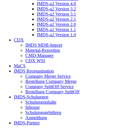
IMDS-a2 Version 4.0
IMDS-a2 Version 3.2
IMDS-a2 Version 3.1
IMDS-a2 Version 2.1
IMDS-a2 Version 2.0
IMDS-a2 Version 1.1
IMDS-a2 Version 1.0
CDX
IMDS MDB-Import
Material-Reporting
CMD-Manager
CDX WSI
MaCS
IMDS Reorganisation
Company Merge Service
Bestellung Company Merge
Company SplitOff Service
Bestellung Company SplitOff
IMDS-Schulungen
Schulungsinhalte
Inhouse
Schulungsgebühren
Anmeldung
IMDS-Partner