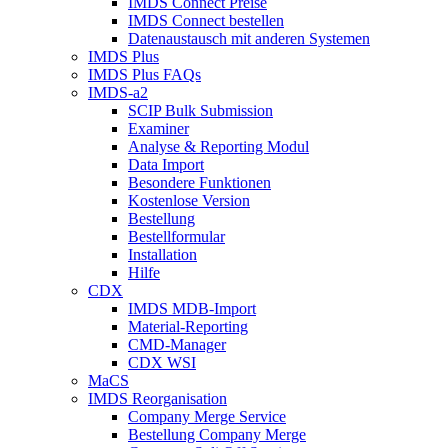
IMDS Connect Preise
IMDS Connect bestellen
Datenaustausch mit anderen Systemen
IMDS Plus
IMDS Plus FAQs
IMDS-a2
SCIP Bulk Submission
Examiner
Analyse & Reporting Modul
Data Import
Besondere Funktionen
Kostenlose Version
Bestellung
Bestellformular
Installation
Hilfe
CDX
IMDS MDB-Import
Material-Reporting
CMD-Manager
CDX WSI
MaCS
IMDS Reorganisation
Company Merge Service
Bestellung Company Merge