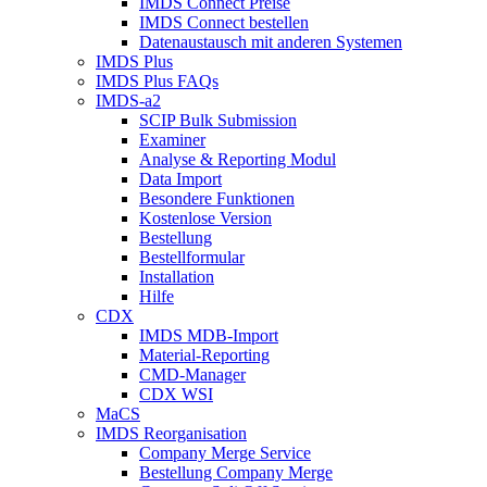
IMDS Connect Preise
IMDS Connect bestellen
Datenaustausch mit anderen Systemen
IMDS Plus
IMDS Plus FAQs
IMDS-a2
SCIP Bulk Submission
Examiner
Analyse & Reporting Modul
Data Import
Besondere Funktionen
Kostenlose Version
Bestellung
Bestellformular
Installation
Hilfe
CDX
IMDS MDB-Import
Material-Reporting
CMD-Manager
CDX WSI
MaCS
IMDS Reorganisation
Company Merge Service
Bestellung Company Merge