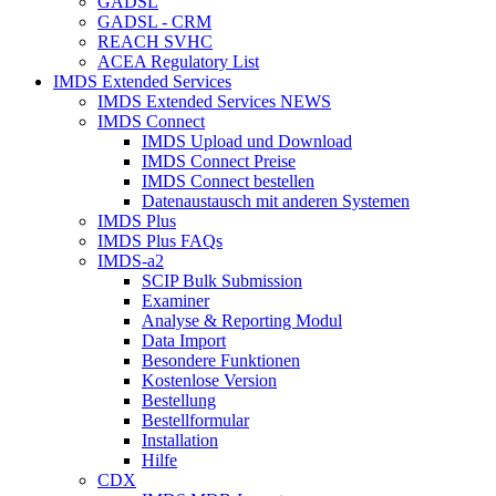
GADSL
GADSL - CRM
REACH SVHC
ACEA Regulatory List
IMDS Extended Services
IMDS Extended Services NEWS
IMDS Connect
IMDS Upload und Download
IMDS Connect Preise
IMDS Connect bestellen
Datenaustausch mit anderen Systemen
IMDS Plus
IMDS Plus FAQs
IMDS-a2
SCIP Bulk Submission
Examiner
Analyse & Reporting Modul
Data Import
Besondere Funktionen
Kostenlose Version
Bestellung
Bestellformular
Installation
Hilfe
CDX