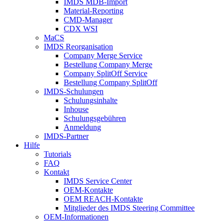
IMDS MDB-Import
Material-Reporting
CMD-Manager
CDX WSI
MaCS
IMDS Reorganisation
Company Merge Service
Bestellung Company Merge
Company SplitOff Service
Bestellung Company SplitOff
IMDS-Schulungen
Schulungsinhalte
Inhouse
Schulungsgebühren
Anmeldung
IMDS-Partner
Hilfe
Tutorials
FAQ
Kontakt
IMDS Service Center
OEM-Kontakte
OEM REACH-Kontakte
Mitglieder des IMDS Steering Committee
OEM-Informationen