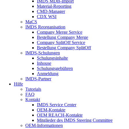
IMDS MDB-Import
Material-Reporting
CMD-Manager
CDX WSI
MaCS
IMDS Reorganisation
Company Merge Service
Bestellung Company Merge
Company SplitOff Service
Bestellung Company SplitOff
IMDS-Schulungen
Schulungsinhalte
Inhouse
Schulungsgebühren
Anmeldung
IMDS-Partner
Hilfe
Tutorials
FAQ
Kontakt
IMDS Service Center
OEM-Kontakte
OEM REACH-Kontakte
Mitglieder des IMDS Steering Committee
OEM-Informationen