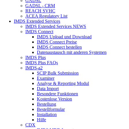
GADSL
GADSL - CRM
REACH SVHC
ACEA Regulatory List
IMDS Extended Services
IMDS Extended Services NEWS
IMDS Connect
IMDS Upload und Download
IMDS Connect Preise
IMDS Connect bestellen
Datenaustausch mit anderen Systemen
IMDS Plus
IMDS Plus FAQs
IMDS-a2
SCIP Bulk Submission
Examiner
Analyse & Reporting Modul
Data Import
Besondere Funktionen
Kostenlose Version
Bestellung
Bestellformular
Installation
Hilfe
CDX