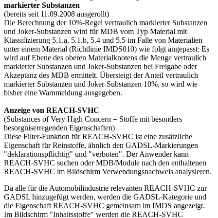
markierter Substanzen
(bereits seit 11.09.2008 ausgerollt)
Die Berechnung der 10%-Regel vertraulich markierter Substanzen
und Joker-Substanzen wird für MDB vom Typ Material mit
Klassifizierung 5.1.a, 5.1.b, 5.4 und 5.5 im Falle von Materialien
unter einem Material (Richtlinie IMDS010) wie folgt angepasst: Es
wird auf Ebene des oberen Materialknotens die Menge vertraulich
markierter Substanzen und Joker-Substanzen bei Freigabe oder
Akzeptanz des MDB ermittelt. Übersteigt der Anteil vertraulich
markierter Substanzen und Joker-Substanzen 10%, so wird wie
bisher eine Warnmeldung ausgegeben.
Anzeige von REACH-SVHC
(Substances of Very High Concern = Stoffe mit besonders
besorgniserregenden Eigenschaften)
Diese Filter-Funktion für REACH-SVHC ist eine zusätzliche
Eigenschaft für Reinstoffe, ähnlich den GADSL-Markierungen
"deklarationspflichtig" und "verboten". Der Anwender kann
REACH-SVHC suchen oder MDB/Module nach den enthaltenen
REACH-SVHC im Bildschirm Verwendungsnachweis analysieren.
Da alle für die Automobilindustrie relevanten REACH-SVHC zur
GADSL hinzugefügt werden, werden die GADSL-Kategorie und
die Eigenschaft REACH-SVHC gemeinsam im IMDS angezeigt.
Im Bildschirm "Inhaltsstoffe" werden die REACH-SVHC