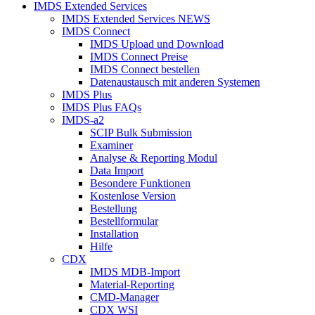
IMDS Extended Services
IMDS Extended Services NEWS
IMDS Connect
IMDS Upload und Download
IMDS Connect Preise
IMDS Connect bestellen
Datenaustausch mit anderen Systemen
IMDS Plus
IMDS Plus FAQs
IMDS-a2
SCIP Bulk Submission
Examiner
Analyse & Reporting Modul
Data Import
Besondere Funktionen
Kostenlose Version
Bestellung
Bestellformular
Installation
Hilfe
CDX
IMDS MDB-Import
Material-Reporting
CMD-Manager
CDX WSI