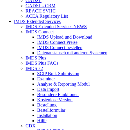
GADSL
GADSL - CRM
REACH SVHC
ACEA Regulatory List
IMDS Extended Services
IMDS Extended Services NEWS
IMDS Connect
IMDS Upload und Download
IMDS Connect Preise
IMDS Connect bestellen
Datenaustausch mit anderen Systemen
IMDS Plus
IMDS Plus FAQs
IMDS-a2
SCIP Bulk Submission
Examiner
Analyse & Reporting Modul
Data Import
Besondere Funktionen
Kostenlose Version
Bestellung
Bestellformular
Installation
Hilfe
CDX