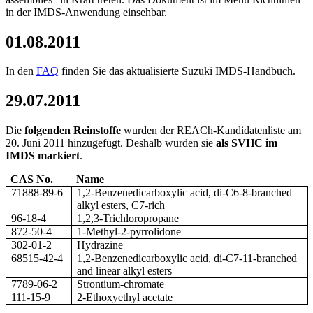
in der IMDS-Anwendung einsehbar.
01.08.2011
In den
FAQ
finden Sie das aktualisierte Suzuki IMDS-Handbuch.
29.07.2011
Die
folgenden Reinstoffe
wurden der REACh-Kandidatenliste am
20. Juni 2011 hinzugefügt. Deshalb wurden sie
als SVHC im
IMDS markiert
.
CAS No.
Name
71888-89-6
1,2-Benzenedicarboxylic acid, di-C6-8-branched
alkyl esters, C7-rich
96-18-4
1,2,3-Trichloropropane
872-50-4
1-Methyl-2-pyrrolidone
302-01-2
Hydrazine
68515-42-4
1,2-Benzenedicarboxylic acid, di-C7-11-branched
and linear alkyl esters
7789-06-2
Strontium-chromate
111-15-9
2-Ethoxyethyl acetate