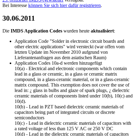
Bei Interesse
können Sie sich hier dafür registrieren
.
30.06.2011
Die
IMDS Application Codes
wurden heute
aktualisiert
:
Application Code "Solder in electronic circuit boards and
other electric applications" wird versteckt (war offen vom
letzten Update im November 2010 aufgrund von
Lieferantenanfragen aus dem asiatischen Raum)
Application Codes 10a-d werden hinzugefügt
10(a) - Electrical and electronic components which contain
lead in a glass or ceramic, in a glass or ceramic matrix
compound, in a glass-ceramic material, or in a glass-ceramic
matrix compound. This exemption does not cover the use of
lead in: ¿ glass in bulbs and glaze of spark plugs, ¿ dielectric
ceramic materials of components listed under 10(b), 10(c) and
10(d).
10(b) - Lead in PZT based dielectric ceramic materials of
capacitors being part of integrated circuits or discrete
semiconductors
10(c) - Lead in dielectric ceramic materials of capacitors with
a rated voltage of less than 125 V AC or 250 V DC
10(d) - Lead in the dielectric ceramic materials of capacitors