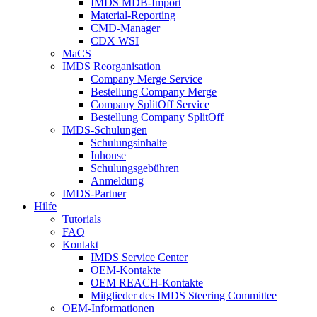
IMDS MDB-Import
Material-Reporting
CMD-Manager
CDX WSI
MaCS
IMDS Reorganisation
Company Merge Service
Bestellung Company Merge
Company SplitOff Service
Bestellung Company SplitOff
IMDS-Schulungen
Schulungsinhalte
Inhouse
Schulungsgebühren
Anmeldung
IMDS-Partner
Hilfe
Tutorials
FAQ
Kontakt
IMDS Service Center
OEM-Kontakte
OEM REACH-Kontakte
Mitglieder des IMDS Steering Committee
OEM-Informationen