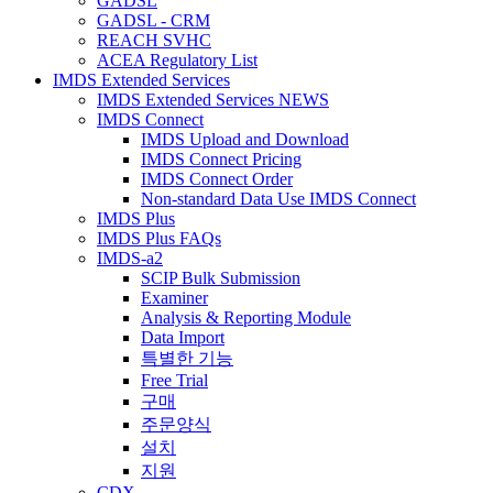
GADSL
GADSL - CRM
REACH SVHC
ACEA Regulatory List
IMDS Extended Services
IMDS Extended Services NEWS
IMDS Connect
IMDS Upload and Download
IMDS Connect Pricing
IMDS Connect Order
Non-standard Data Use IMDS Connect
IMDS Plus
IMDS Plus FAQs
IMDS-a2
SCIP Bulk Submission
Examiner
Analysis & Reporting Module
Data Import
특별한 기능
Free Trial
구매
주문양식
설치
지원
CDX