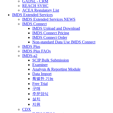
GADSL - CRM
REACH SVHC
ACEA Regulatory List
IMDS Extended Services
IMDS Extended Services NEWS
IMDS Connect
IMDS Upload and Download
IMDS Connect Pricing
IMDS Connect Order
Non-standard Data Use IMDS Connect
IMDS Plus
IMDS Plus FAQs
IMDS-a2
SCIP Bulk Submission
Examiner
Analysis & Reporting Module
Data Import
특별한 기능
Free Trial
구매
주문양식
설치
지원
CDX