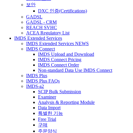
보안
DXC 인증(Certifications)
GADSL
GADSL - CRM
REACH SVHC
ACEA Regulatory List
IMDS Extended Services
IMDS Extended Services NEWS
IMDS Connect
IMDS Upload and Download
IMDS Connect Pricing
IMDS Connect Order
Non-standard Data Use IMDS Connect
IMDS Plus
IMDS Plus FAQs
IMDS-a2
SCIP Bulk Submission
Examiner
Analysis & Reporting Module
Data Import
특별한 기능
Free Trial
구매
주문양식