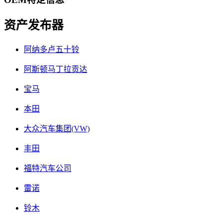
资产发布器
阿纳多卢五十铃
阿斯顿马丁拉贡达
宝马
本田
大众汽车集团(VW)
丰田
福特汽车公司
雷诺
铃木