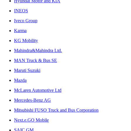
Hyundai Motor and KIA
INEOS
Iveco Group
Karma
KG Mobility
Mahindra&Mahindra Ltd.
MAN Truck & Bus SE
Maruti Suzuki
Mazda
McLaren Automotive Ltd
Mercedes-Benz AG
Mitsubishi FUSO Truck and Bus Corporation
Next.e.GO Mobile
SAIC GM