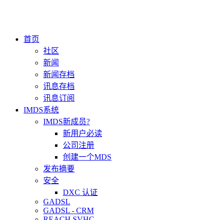
首页
社区
新闻
新闻存档
讯息存档
讯息订阅
IMDS系统
IMDS新成员?
新用户必读
公司注册
创建一个MDS
发布摘要
安全
DXC 认证
GADSL
GADSL - CRM
REACH SVHC