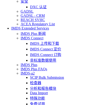
安全
DXC 认证
GADSL
GADSL - CRM
REACH SVHC
ACEA Regulatory List
IMDS Extended Services
IMDS Plus 新闻
IMDS Connect
IMDS 上传和下载
IMDS Connect 定价
IMDS Connect 订购
非标准数据使用
IMDS Plus
IMDS Plus FAQs
IMDS-a2
SCIP Bulk Submission
检查器
分析和报告模块
Data Import
特殊功能
免费试用